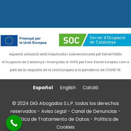
Aquesta actuació està impulsada i subvencionada pel Servei Públic
d'Ocupació de Catalunya i finançada al 100% pel Fons Social Europeu com a
part de la resposta de la Unió Europea a la pandèmia de COVID-19.
Español
English
Català
© 2024 DiG Abogados S.L.P. todos los derechos
reservados -
Aviso Legal
-
Canal de Denuncias
-
Política de Tratamiento de Datos
-
Política de
Cookies