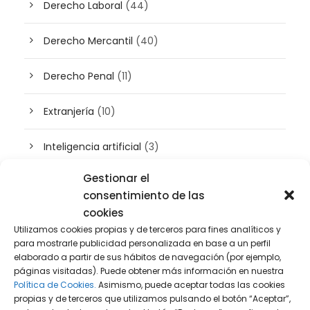
Derecho Laboral
(44)
Derecho Mercantil
(40)
Derecho Penal
(11)
Extranjería
(10)
Inteligencia artificial
(3)
Gestionar el
Patrimonio
(5)
consentimiento de las
cookies
Plusvalía
(2)
Utilizamos cookies propias y de terceros para fines analíticos y
para mostrarle publicidad personalizada en base a un perfil
Prensa
(2)
elaborado a partir de sus hábitos de navegación (por ejemplo,
páginas visitadas). Puede obtener más información en nuestra
Política de Cookies.
Asimismo, puede aceptar todas las cookies
Propiedad intelectual e industrial
(13)
propias y de terceros que utilizamos pulsando el botón “Aceptar”,