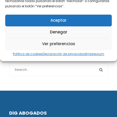
rechazarlas todas pulsando el botón “Rechazar” o configurarlas
Protección de datos
(40)
pulsando el botón “Ver preferencias”.
Sin categoría
(1)
Aceptar
Sucesiones
(24)
Denegar
Ver preferencias
Política de cookies
Declaración de privacidad
Impressum
Buscador de artículos
DiG ABOGADOS