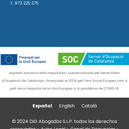
T. 973 225 275
Aquesta actuació està impulsada i subvencionada pel Servei Públic
d'Ocupació de Catalunya i finançada al 100% pel Fons Social Europeu com a
part de la resposta de la Unió Europea a la pandèmia de COVID-19.
Español
English
Català
© 2024 DiG Abogados S.L.P. todos los derechos