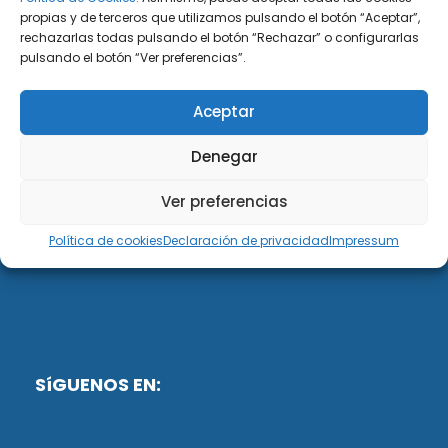
propias y de terceros que utilizamos pulsando el botón “Aceptar”,
rechazarlas todas pulsando el botón “Rechazar” o configurarlas
DiG ABOGADOS
pulsando el botón “Ver preferencias”.
DiG Abogados es un despacho de abogados
Aceptar
multidisciplinar especializado en las materias de
fiscalidad y mercantil. Llevamos más de 50 años al
Denegar
servicio de personas y empresas.
Ver preferencias
Web designed by:
Política de cookies
Declaración de privacidad
Impressum
Fusis Digital
SíGUENOS EN: