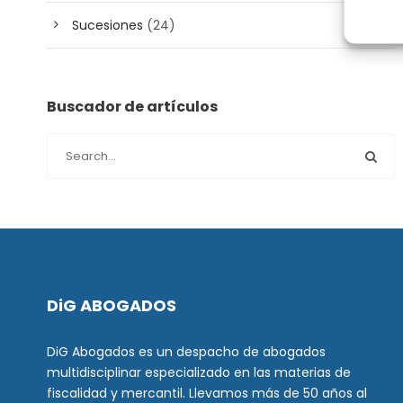
Sucesiones
(24)
Buscador de artículos
DiG ABOGADOS
DiG Abogados es un despacho de abogados
multidisciplinar especializado en las materias de
fiscalidad y mercantil. Llevamos más de 50 años al