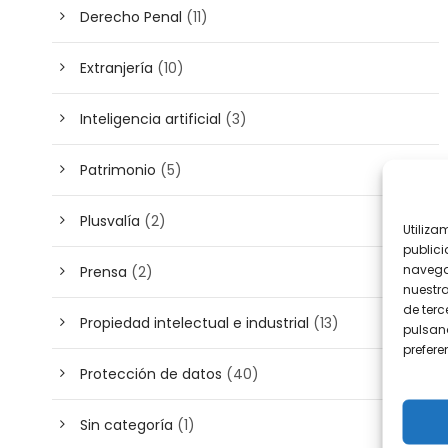
Derecho Penal
(11)
Extranjería
(10)
Inteligencia artificial
(3)
Patrimonio
(5)
Plusvalía
(2)
Utiliza
publici
navega
Prensa
(2)
nuestr
de terc
Propiedad intelectual e industrial
(13)
pulsand
prefer
Protección de datos
(40)
Sin categoría
(1)