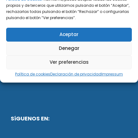
propias y de terceros que utilizamos pulsando el botón “Aceptar”,
rechazarlas todas pulsando el botón “Rechazar” o configurarlas
DiG ABOGADOS
pulsando el botón “Ver preferencias”.
DiG Abogados es un despacho de abogados
Aceptar
multidisciplinar especializado en las materias de
fiscalidad y mercantil. Llevamos más de 50 años al
Denegar
servicio de personas y empresas.
Ver preferencias
Web designed by:
Política de cookies
Declaración de privacidad
Impressum
Fusis Digital
SíGUENOS EN: