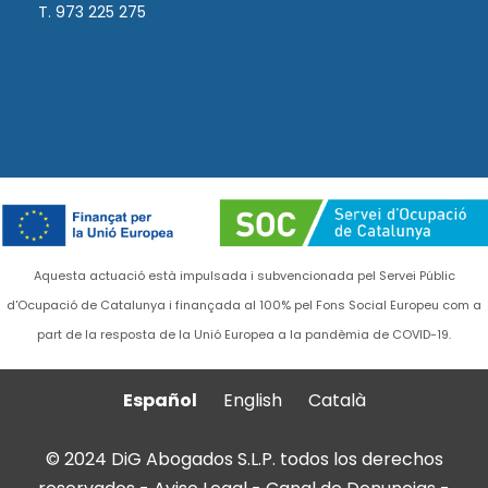
T. 973 225 275
Aquesta actuació està impulsada i subvencionada pel Servei Públic
d'Ocupació de Catalunya i finançada al 100% pel Fons Social Europeu com a
part de la resposta de la Unió Europea a la pandèmia de COVID-19.
Español
English
Català
© 2024 DiG Abogados S.L.P. todos los derechos