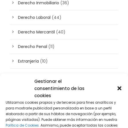
Derecho Inmobiliario
(36)
Derecho Laboral
(44)
Derecho Mercantil
(40)
Derecho Penal
(11)
Extranjería
(10)
Inteligencia artificial
(3)
Gestionar el
consentimiento de las
Patrimonio
(5)
cookies
Utilizamos cookies propias y de terceros para fines analíticos y
Plusvalía
(2)
para mostrarle publicidad personalizada en base a un perfil
elaborado a partir de sus hábitos de navegación (por ejemplo,
Prensa
(2)
páginas visitadas). Puede obtener más información en nuestra
Política de Cookies.
Asimismo, puede aceptar todas las cookies