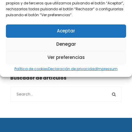
propias y de terceros que utilizamos pulsando el botón “Aceptar”,
Propiedad intelectual e industrial
(13)
rechazarlas todas pulsando el botón “Rechazar” o configurarlas
pulsando el botón “Ver preferencias”.
Protección de datos
(40)
Aceptar
Sin categoría
(1)
Denegar
Sucesiones
(24)
Ver preferencias
Política de cookies
Declaración de privacidad
Impressum
Buscador de artículos