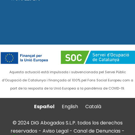
Aquesta actuació està impulsada i subvencionada pel Servei Públic
d'Ocupació de Catalunya i finançada al 100% pel Fons Social Europeu com a
part de la resposta de la Unió Europea a la pandèmia de COVID-19.
Español
English
Català
© 2024 DiG Abogados S.L.P. todos los derechos
reservados -
Aviso Legal
-
Canal de Denuncias
-