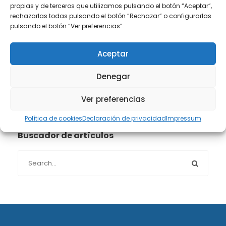
propias y de terceros que utilizamos pulsando el botón “Aceptar”,
Propiedad intelectual e industrial
(13)
rechazarlas todas pulsando el botón “Rechazar” o configurarlas
pulsando el botón “Ver preferencias”.
Protección de datos
(40)
Aceptar
Sin categoría
(1)
Denegar
Sucesiones
(24)
Ver preferencias
Política de cookies
Declaración de privacidad
Impressum
Buscador de artículos