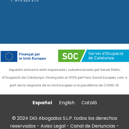
T. 973 225 275
Aquesta actuació està impulsada i subvencionada pel Servei Públic
d'Ocupació de Catalunya i finançada al 100% pel Fons Social Europeu com a
part de la resposta de la Unió Europea a la pandèmia de COVID-19.
Español
English
Català
© 2024 DiG Abogados S.L.P. todos los derechos
reservados -
Aviso Legal
-
Canal de Denuncias
-