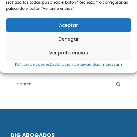
rechazarlas todas pulsando el botón “Rechazar” o configurarlas
Protección de datos
(40)
pulsando el botón “Ver preferencias”.
Sin categoría
(1)
Aceptar
Denegar
Sucesiones
(24)
Ver preferencias
Política de cookies
Declaración de privacidad
Impressum
Buscador de artículos
DiG ABOGADOS