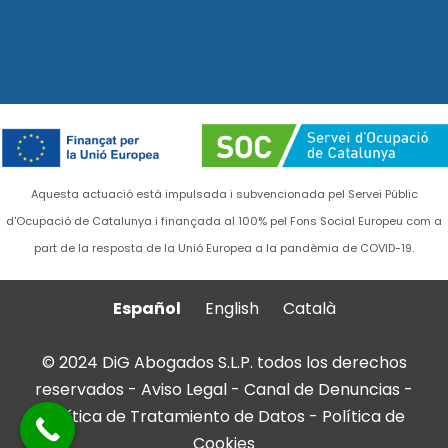
Aquesta actuació està impulsada i subvencionada pel Servei Públic
d'Ocupació de Catalunya i finançada al 100% pel Fons Social Europeu com a
part de la resposta de la Unió Europea a la pandèmia de COVID-19.
Español
English
Català
© 2024 DiG Abogados S.L.P. todos los derechos
reservados -
Aviso Legal
-
Canal de Denuncias
-
Política de Tratamiento de Datos
-
Política de
Cookies