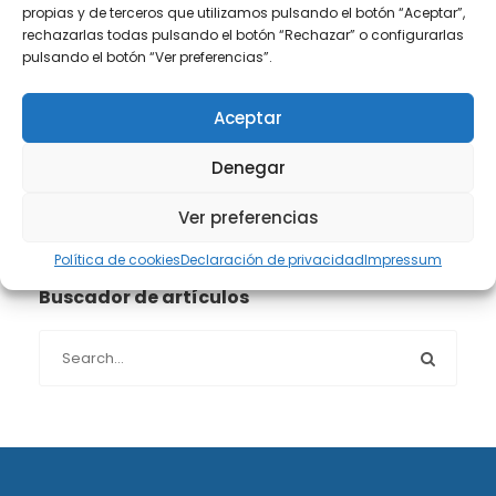
propias y de terceros que utilizamos pulsando el botón “Aceptar”,
Propiedad intelectual e industrial
(13)
rechazarlas todas pulsando el botón “Rechazar” o configurarlas
pulsando el botón “Ver preferencias”.
Protección de datos
(40)
Aceptar
Sin categoría
(1)
Denegar
Sucesiones
(24)
Ver preferencias
Política de cookies
Declaración de privacidad
Impressum
Buscador de artículos