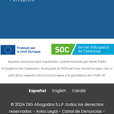
T. 973 225 275
Aquesta actuació està impulsada i subvencionada pel Servei Públic
d'Ocupació de Catalunya i finançada al 100% pel Fons Social Europeu com a
part de la resposta de la Unió Europea a la pandèmia de COVID-19.
Español
English
Català
© 2024 DiG Abogados S.L.P. todos los derechos
reservados -
Aviso Legal
-
Canal de Denuncias
-