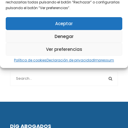
rechazarlas todas pulsando el botón “Rechazar” o configurarlas
Protección de datos
(40)
pulsando el botón “Ver preferencias”.
Sin categoría
(1)
Aceptar
Denegar
Sucesiones
(24)
Ver preferencias
Política de cookies
Declaración de privacidad
Impressum
Buscador de artículos
DiG ABOGADOS