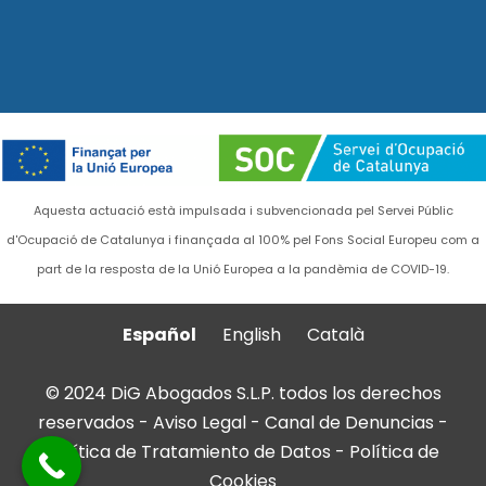
Aquesta actuació està impulsada i subvencionada pel Servei Públic
d'Ocupació de Catalunya i finançada al 100% pel Fons Social Europeu com a
part de la resposta de la Unió Europea a la pandèmia de COVID-19.
Español
English
Català
© 2024 DiG Abogados S.L.P. todos los derechos
reservados -
Aviso Legal
-
Canal de Denuncias
-
Política de Tratamiento de Datos
-
Política de
Cookies