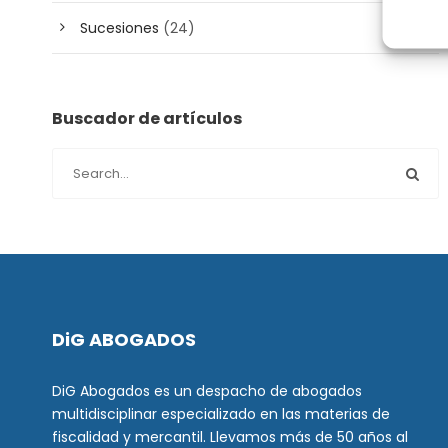
Sucesiones
(24)
Buscador de artículos
DiG ABOGADOS
DiG Abogados es un despacho de abogados
multidisciplinar especializado en las materias de
fiscalidad y mercantil. Llevamos más de 50 años al