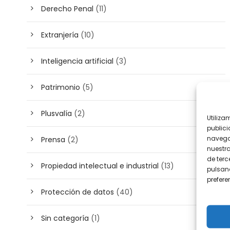
Derecho Penal
(11)
Extranjería
(10)
Inteligencia artificial
(3)
Patrimonio
(5)
Plusvalía
(2)
Utiliza
publici
navega
Prensa
(2)
nuestr
de terc
Propiedad intelectual e industrial
(13)
pulsand
prefer
Protección de datos
(40)
Sin categoría
(1)