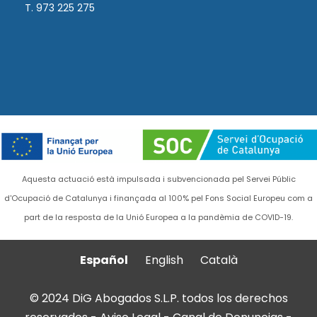
T. 973 225 275
Aquesta actuació està impulsada i subvencionada pel Servei Públic
d'Ocupació de Catalunya i finançada al 100% pel Fons Social Europeu com a
part de la resposta de la Unió Europea a la pandèmia de COVID-19.
Español
English
Català
© 2024 DiG Abogados S.L.P. todos los derechos