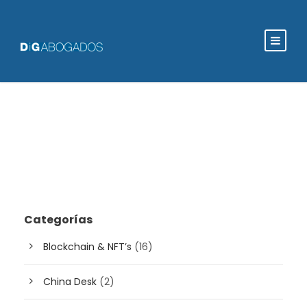
Categorías
Blockchain & NFT’s
(16)
China Desk
(2)