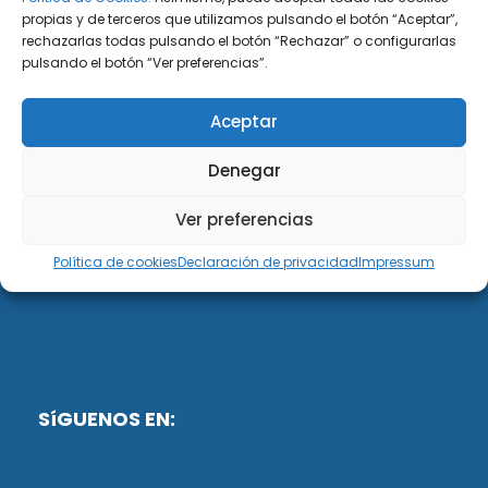
propias y de terceros que utilizamos pulsando el botón “Aceptar”,
rechazarlas todas pulsando el botón “Rechazar” o configurarlas
DiG ABOGADOS
pulsando el botón “Ver preferencias”.
DiG Abogados es un despacho de abogados
Aceptar
multidisciplinar especializado en las materias de
fiscalidad y mercantil. Llevamos más de 50 años al
Denegar
servicio de personas y empresas.
Ver preferencias
Web designed by:
Política de cookies
Declaración de privacidad
Impressum
Fusis Digital
SíGUENOS EN: