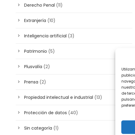
Derecho Penal
(11)
Extranjería
(10)
Inteligencia artificial
(3)
Patrimonio
(5)
Plusvalía
(2)
Utiliza
publici
navega
Prensa
(2)
nuestr
de terc
Propiedad intelectual e industrial
(13)
pulsand
prefer
Protección de datos
(40)
Sin categoría
(1)