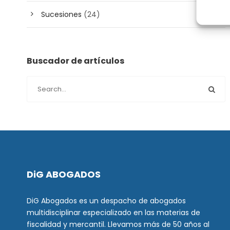
Sucesiones
(24)
Buscador de artículos
DiG ABOGADOS
DiG Abogados es un despacho de abogados
multidisciplinar especializado en las materias de
fiscalidad y mercantil. Llevamos más de 50 años al