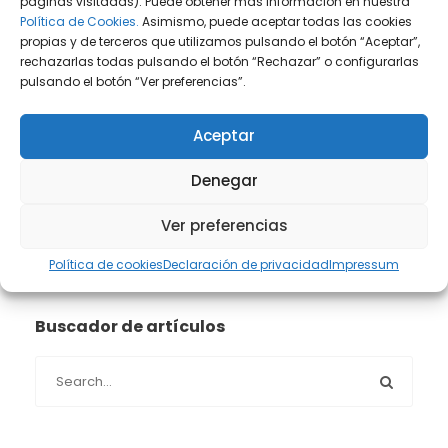
páginas visitadas). Puede obtener más información en nuestra
Política de Cookies.
Asimismo, puede aceptar todas las cookies
Prensa
(2)
propias y de terceros que utilizamos pulsando el botón “Aceptar”,
rechazarlas todas pulsando el botón “Rechazar” o configurarlas
pulsando el botón “Ver preferencias”.
Propiedad intelectual e industrial
(13)
Protección de datos
(40)
Aceptar
Denegar
Sin categoría
(1)
Ver preferencias
Sucesiones
(24)
Política de cookies
Declaración de privacidad
Impressum
Buscador de artículos