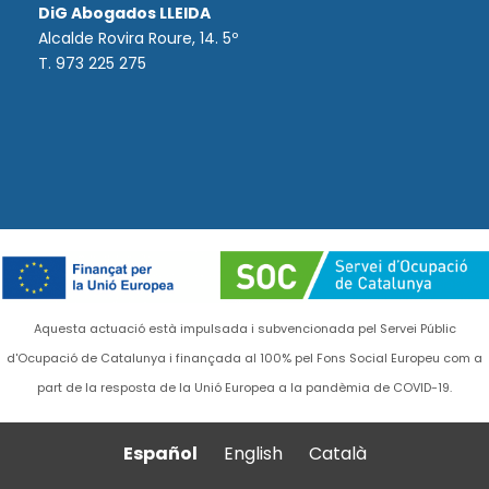
DiG Abogados LLEIDA
Alcalde Rovira Roure, 14. 5º
T. 973 225 275
Aquesta actuació està impulsada i subvencionada pel Servei Públic
d'Ocupació de Catalunya i finançada al 100% pel Fons Social Europeu com a
part de la resposta de la Unió Europea a la pandèmia de COVID-19.
Español
English
Català