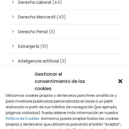
Derecho Laboral
(44)
Derecho Mercantil
(40)
Derecho Penal
(11)
Extranjería
(10)
Inteligencia artificial
(3)
Gestionar el
Patrimonio
(5)
consentimiento de las
cookies
Plusvalía
(2)
Utilizamos cookies propias y de terceros para fines analíticos y
para mostrarle publicidad personalizada en base a un perfil
Prensa
(2)
elaborado a partir de sus hábitos de navegación (por ejemplo,
páginas visitadas). Puede obtener más información en nuestra
Política de Cookies.
Asimismo, puede aceptar todas las cookies
Propiedad intelectual e industrial
(13)
propias y de terceros que utilizamos pulsando el botón “Aceptar”,