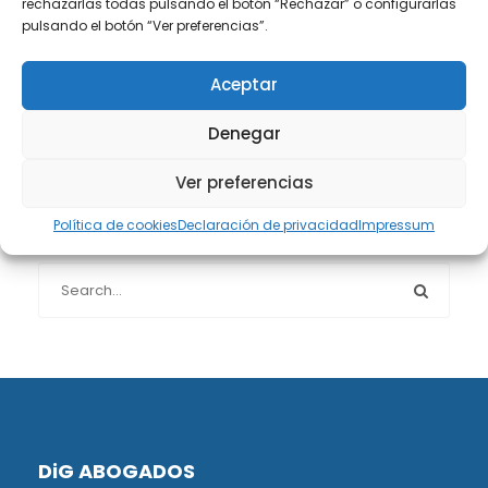
rechazarlas todas pulsando el botón “Rechazar” o configurarlas
Protección de datos
(40)
pulsando el botón “Ver preferencias”.
Sin categoría
(1)
Aceptar
Sucesiones
(24)
Denegar
Ver preferencias
Política de cookies
Declaración de privacidad
Impressum
Buscador de artículos
DiG ABOGADOS