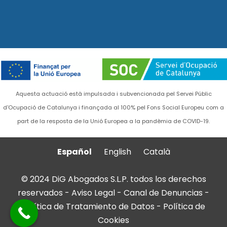
Aquesta actuació està impulsada i subvencionada pel Servei Públic
d'Ocupació de Catalunya i finançada al 100% pel Fons Social Europeu com a
part de la resposta de la Unió Europea a la pandèmia de COVID-19.
Español
English
Català
© 2024 DiG Abogados S.L.P. todos los derechos
reservados -
Aviso Legal
-
Canal de Denuncias
-
Política de Tratamiento de Datos
-
Política de
Cookies