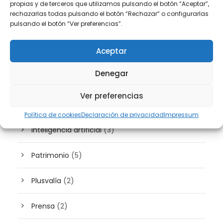
Derecho Inmobiliario
(36)
propias y de terceros que utilizamos pulsando el botón “Aceptar”,
rechazarlas todas pulsando el botón “Rechazar” o configurarlas
pulsando el botón “Ver preferencias”.
Derecho Laboral
(44)
Aceptar
Derecho Mercantil
(40)
Denegar
Derecho Penal
(11)
Ver preferencias
Extranjería
(10)
Política de cookies
Declaración de privacidad
Impressum
Inteligencia artificial
(3)
Patrimonio
(5)
Plusvalía
(2)
Prensa
(2)