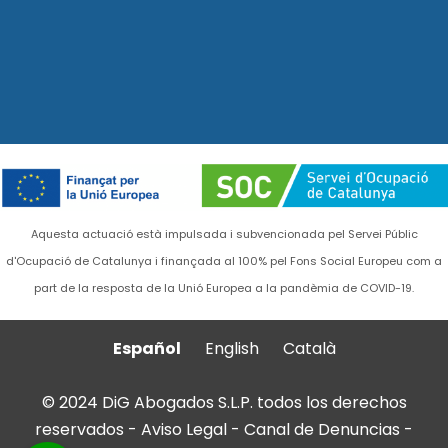
Aquesta actuació està impulsada i subvencionada pel Servei Públic
d'Ocupació de Catalunya i finançada al 100% pel Fons Social Europeu com a
part de la resposta de la Unió Europea a la pandèmia de COVID-19.
Español
English
Català
© 2024 DiG Abogados S.L.P. todos los derechos
reservados -
Aviso Legal
-
Canal de Denuncias
-