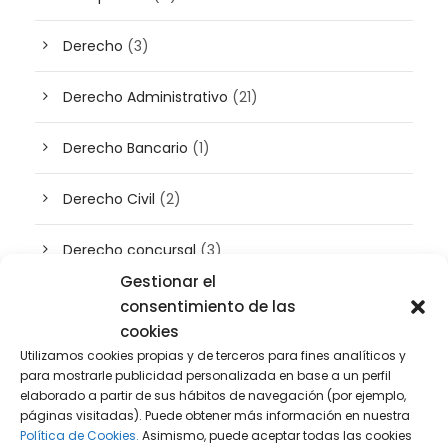
Derecho
(3)
Derecho Administrativo
(21)
Derecho Bancario
(1)
Derecho Civil
(2)
Derecho concursal
(3)
Gestionar el
Derecho de Empresa
(45)
consentimiento de las
cookies
Derecho Digital
(50)
Utilizamos cookies propias y de terceros para fines analíticos y
para mostrarle publicidad personalizada en base a un perfil
elaborado a partir de sus hábitos de navegación (por ejemplo,
Derecho Fiscal
(131)
páginas visitadas). Puede obtener más información en nuestra
Política de Cookies.
Asimismo, puede aceptar todas las cookies