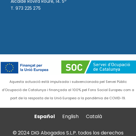
Alcalde Rovira Roure, 14. 5º
T. 973 225 275
Aquesta actuació està impulsada i subvencionada pel Servei Públic
d'Ocupació de Catalunya i finançada al 100% pel Fons Social Europeu com a
part de la resposta de la Unió Europea a la pandèmia de COVID-19.
Español
English
Català
© 2024 DiG Abogados S.L.P. todos los derechos