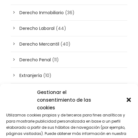
Derecho Inmobiliario
(36)
Derecho Laboral
(44)
Derecho Mercantil
(40)
Derecho Penal
(11)
Extranjería
(10)
Inteligencia artificial
(3)
Gestionar el
consentimiento de las
Patrimonio
(5)
cookies
Utilizamos cookies propias y de terceros para fines analíticos y
para mostrarle publicidad personalizada en base a un perfil
Plusvalía
(2)
elaborado a partir de sus hábitos de navegación (por ejemplo,
páginas visitadas). Puede obtener más información en nuestra