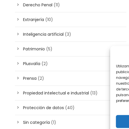
Derecho Penal
(11)
Extranjería
(10)
Inteligencia artificial
(3)
Patrimonio
(5)
Plusvalía
(2)
Utiliza
publici
navega
Prensa
(2)
nuestr
de terc
Propiedad intelectual e industrial
(13)
pulsand
prefer
Protección de datos
(40)
Sin categoría
(1)