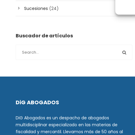
Sucesiones
(24)
Buscador de artículos
DiG ABOGADOS
DiG Abogados es un despacho de abogados
multidisciplinar especializado en las materias de
fiscalidad y mercantil. Llevamos más de 50 años al