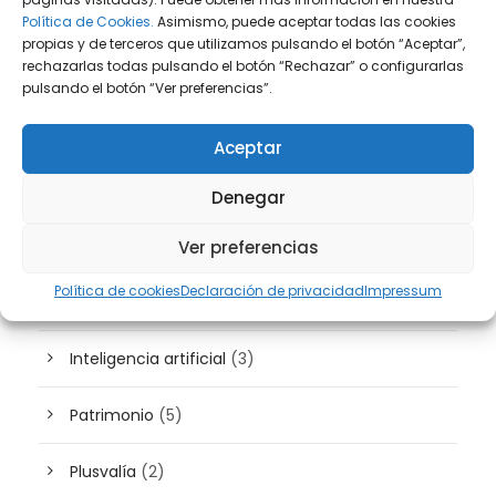
Derecho Fiscal
(131)
Política de Cookies.
Asimismo, puede aceptar todas las cookies
propias y de terceros que utilizamos pulsando el botón “Aceptar”,
rechazarlas todas pulsando el botón “Rechazar” o configurarlas
Derecho Inmobiliario
(36)
pulsando el botón “Ver preferencias”.
Derecho Laboral
(44)
Aceptar
Derecho Mercantil
(40)
Denegar
Derecho Penal
(11)
Ver preferencias
Política de cookies
Declaración de privacidad
Impressum
Extranjería
(10)
Inteligencia artificial
(3)
Patrimonio
(5)
Plusvalía
(2)