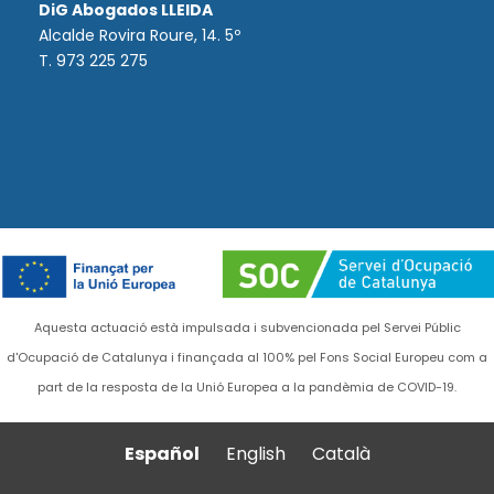
DiG Abogados LLEIDA
Alcalde Rovira Roure, 14. 5º
T. 973 225 275
Aquesta actuació està impulsada i subvencionada pel Servei Públic
d'Ocupació de Catalunya i finançada al 100% pel Fons Social Europeu com a
part de la resposta de la Unió Europea a la pandèmia de COVID-19.
Español
English
Català