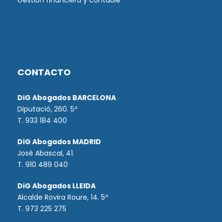
Gestión financiera y contable
CONTACTO
DiG Abogados BARCELONA
Diputació, 260. 5º
T. 933 184 400
DiG Abogados MADRID
José Abascal, 41.
T.
910 489 040
DiG Abogados LLEIDA
Alcalde Rovira Roure, 14. 5º
T. 973 225 275