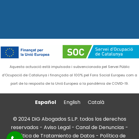
Aquesta actuació està impulsada i subvencionada pel Servei Públic
d'Ocupació de Catalunya i finançada al 100% pel Fons Social Europeu com a
part de la resposta de la Unió Europea a la pandèmia de COVID-19.
Español
English
Català
© 2024 DiG Abogados S.L.P. todos los derechos
reservados -
Aviso Legal
-
Canal de Denuncias
-
Política de Tratamiento de Datos
-
Política de