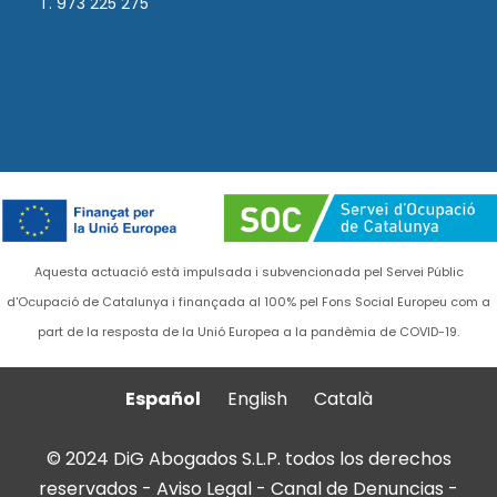
T. 973 225 275
Aquesta actuació està impulsada i subvencionada pel Servei Públic
d'Ocupació de Catalunya i finançada al 100% pel Fons Social Europeu com a
part de la resposta de la Unió Europea a la pandèmia de COVID-19.
Español
English
Català
© 2024 DiG Abogados S.L.P. todos los derechos
reservados -
Aviso Legal
-
Canal de Denuncias
-