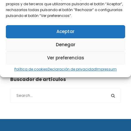
propias y de terceros que utilizamos pulsando el botón “Aceptar”,
Propiedad intelectual e industrial
(13)
rechazarlas todas pulsando el botón “Rechazar” o configurarlas
pulsando el botón “Ver preferencias”.
Protección de datos
(40)
Aceptar
Sin categoría
(1)
Denegar
Sucesiones
(24)
Ver preferencias
Política de cookies
Declaración de privacidad
Impressum
Buscador de artículos