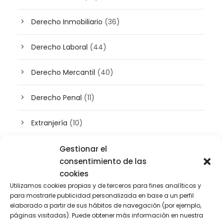
Derecho Inmobiliario
(36)
Derecho Laboral
(44)
Derecho Mercantil
(40)
Derecho Penal
(11)
Extranjería
(10)
Inteligencia artificial
(3)
Gestionar el
consentimiento de las
Patrimonio
cookies
(5)
Utilizamos cookies propias y de terceros para fines analíticos y
para mostrarle publicidad personalizada en base a un perfil
Plusvalía
(2)
elaborado a partir de sus hábitos de navegación (por ejemplo,
páginas visitadas). Puede obtener más información en nuestra