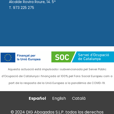
Alcalde Rovira Roure, 14. 5º
T. 973 225 275
Aquesta actuació està impulsada i subvencionada pel Servei Públic
d'Ocupació de Catalunya i finançada al 100% pel Fons Social Europeu com a
part de la resposta de la Unió Europea a la pandèmia de COVID-19.
Español
English
Català
© 2024 DiG Abogados S.L.P. todos los derechos