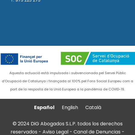
T. 973 225 275
Aquesta actuació està impulsada i subvencionada pel Servei Públic
d'Ocupació de Catalunya i finançada al 100% pel Fons Social Europeu com a
part de la resposta de la Unió Europea a la pandèmia de COVID-19.
Español
English
Català
© 2024 DiG Abogados S.L.P. todos los derechos
reservados -
Aviso Legal
-
Canal de Denuncias
-