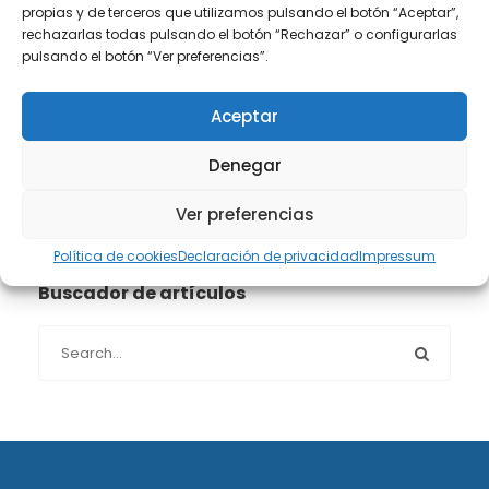
propias y de terceros que utilizamos pulsando el botón “Aceptar”,
Propiedad intelectual e industrial
(13)
rechazarlas todas pulsando el botón “Rechazar” o configurarlas
pulsando el botón “Ver preferencias”.
Protección de datos
(40)
Aceptar
Sin categoría
(1)
Denegar
Sucesiones
(24)
Ver preferencias
Política de cookies
Declaración de privacidad
Impressum
Buscador de artículos