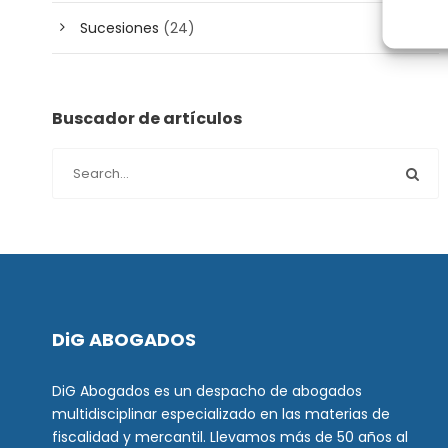
Sucesiones
(24)
Buscador de artículos
DiG ABOGADOS
DiG Abogados es un despacho de abogados
multidisciplinar especializado en las materias de
fiscalidad y mercantil. Llevamos más de 50 años al