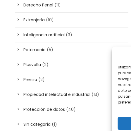
Derecho Penal
(11)
Extranjería
(10)
Inteligencia artificial
(3)
Patrimonio
(5)
Plusvalía
(2)
Utiliza
publici
navega
Prensa
(2)
nuestr
de terc
Propiedad intelectual e industrial
(13)
pulsand
prefer
Protección de datos
(40)
Sin categoría
(1)