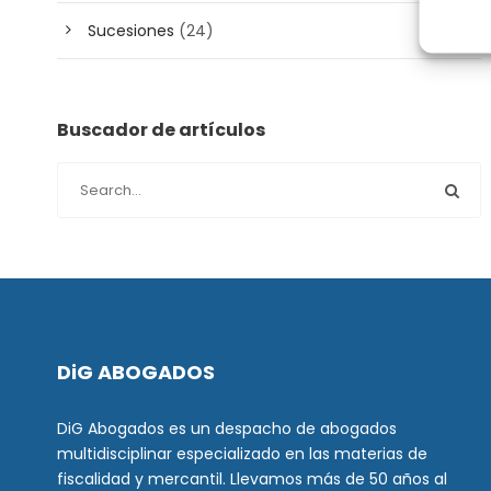
Sucesiones
(24)
Buscador de artículos
DiG ABOGADOS
DiG Abogados es un despacho de abogados
multidisciplinar especializado en las materias de
fiscalidad y mercantil. Llevamos más de 50 años al