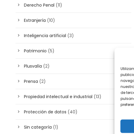
Derecho Penal
(11)
Extranjería
(10)
Inteligencia artificial
(3)
Patrimonio
(5)
Plusvalía
(2)
Utiliza
publici
navega
Prensa
(2)
nuestr
de terc
Propiedad intelectual e industrial
(13)
pulsand
prefer
Protección de datos
(40)
Sin categoría
(1)