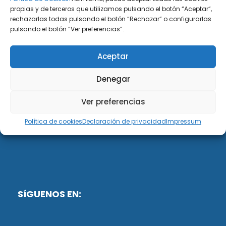
propias y de terceros que utilizamos pulsando el botón “Aceptar”,
rechazarlas todas pulsando el botón “Rechazar” o configurarlas
DiG ABOGADOS
pulsando el botón “Ver preferencias”.
DiG Abogados es un despacho de abogados
Aceptar
multidisciplinar especializado en las materias de
fiscalidad y mercantil. Llevamos más de 50 años al
Denegar
servicio de personas y empresas.
Ver preferencias
Web designed by:
Política de cookies
Declaración de privacidad
Impressum
Fusis Digital
SíGUENOS EN: