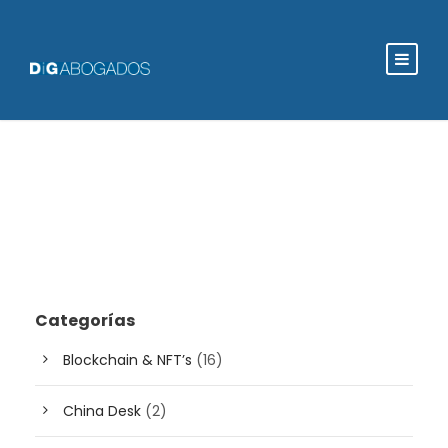
Categorías
Blockchain & NFT’s
(16)
China Desk
(2)