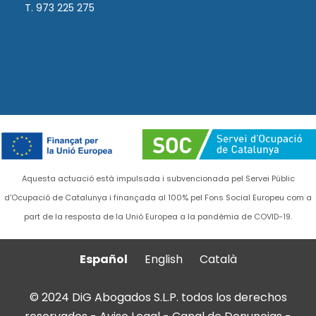
T. 973 225 275
Aquesta actuació està impulsada i subvencionada pel Servei Públic
d'Ocupació de Catalunya i finançada al 100% pel Fons Social Europeu com a
part de la resposta de la Unió Europea a la pandèmia de COVID-19.
Español
English
Català
© 2024 DiG Abogados S.L.P. todos los derechos