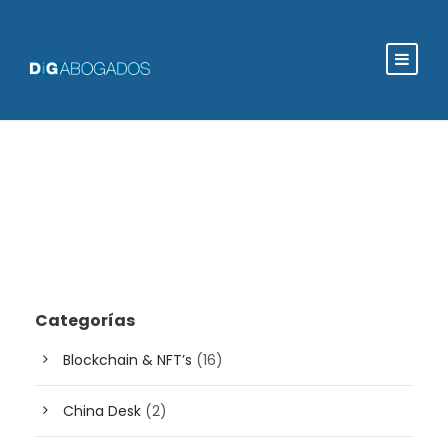
Categorías
Blockchain & NFT’s
(16)
China Desk
(2)