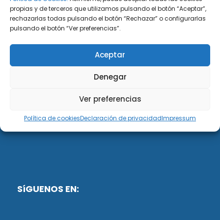
propias y de terceros que utilizamos pulsando el botón “Aceptar”,
rechazarlas todas pulsando el botón “Rechazar” o configurarlas
DiG ABOGADOS
pulsando el botón “Ver preferencias”.
DiG Abogados es un despacho de abogados
Aceptar
multidisciplinar especializado en las materias de
fiscalidad y mercantil. Llevamos más de 50 años al
Denegar
servicio de personas y empresas.
Ver preferencias
Web designed by:
Política de cookies
Declaración de privacidad
Impressum
Fusis Digital
SíGUENOS EN: