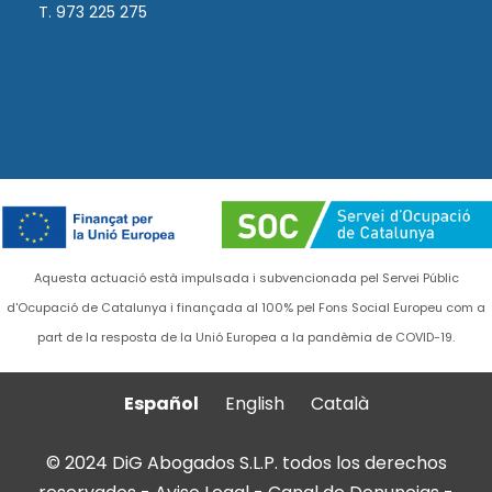
T. 973 225 275
Aquesta actuació està impulsada i subvencionada pel Servei Públic
d'Ocupació de Catalunya i finançada al 100% pel Fons Social Europeu com a
part de la resposta de la Unió Europea a la pandèmia de COVID-19.
Español
English
Català
© 2024 DiG Abogados S.L.P. todos los derechos