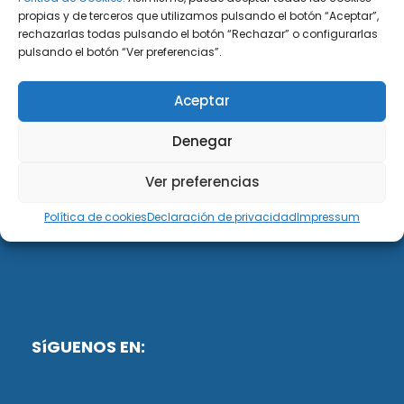
propias y de terceros que utilizamos pulsando el botón “Aceptar”,
rechazarlas todas pulsando el botón “Rechazar” o configurarlas
DiG ABOGADOS
pulsando el botón “Ver preferencias”.
DiG Abogados es un despacho de abogados
Aceptar
multidisciplinar especializado en las materias de
fiscalidad y mercantil. Llevamos más de 50 años al
Denegar
servicio de personas y empresas.
Ver preferencias
Web designed by:
Política de cookies
Declaración de privacidad
Impressum
Fusis Digital
SíGUENOS EN: