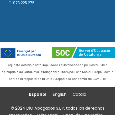
T. 973 225 275
Aquesta actuació està impulsada i subvencionada pel Servei Públic
d'Ocupació de Catalunya i finançada al 100% pel Fons Social Europeu com a
part de la resposta de la Unió Europea a la pandèmia de COVID-19.
Español
English
Català
© 2024 DiG Abogados S.L.P. todos los derechos