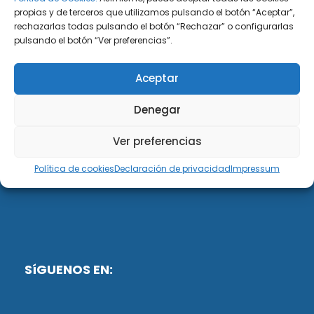
propias y de terceros que utilizamos pulsando el botón “Aceptar”,
rechazarlas todas pulsando el botón “Rechazar” o configurarlas
DiG ABOGADOS
pulsando el botón “Ver preferencias”.
DiG Abogados es un despacho de abogados
Aceptar
multidisciplinar especializado en las materias de
fiscalidad y mercantil. Llevamos más de 50 años al
Denegar
servicio de personas y empresas.
Ver preferencias
Web designed by:
Política de cookies
Declaración de privacidad
Impressum
Fusis Digital
SíGUENOS EN: