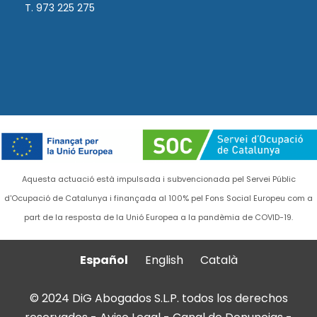
T. 973 225 275
Aquesta actuació està impulsada i subvencionada pel Servei Públic
d'Ocupació de Catalunya i finançada al 100% pel Fons Social Europeu com a
part de la resposta de la Unió Europea a la pandèmia de COVID-19.
Español
English
Català
© 2024 DiG Abogados S.L.P. todos los derechos