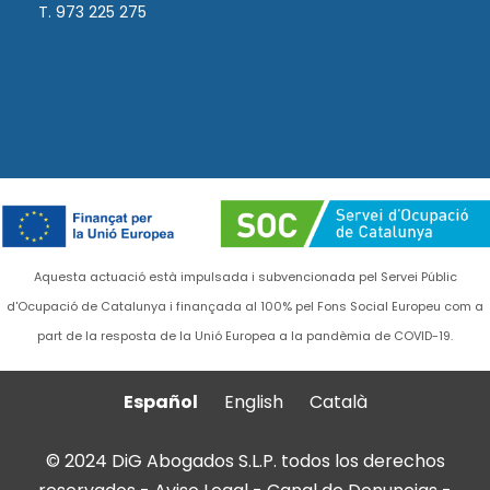
T. 973 225 275
Aquesta actuació està impulsada i subvencionada pel Servei Públic
d'Ocupació de Catalunya i finançada al 100% pel Fons Social Europeu com a
part de la resposta de la Unió Europea a la pandèmia de COVID-19.
Español
English
Català
© 2024 DiG Abogados S.L.P. todos los derechos