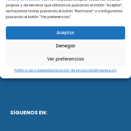
propias y de terceros que utilizamos pulsando el botón “Aceptar”,
rechazarlas todas pulsando el botón “Rechazar” o configurarlas
DiG ABOGADOS
pulsando el botón “Ver preferencias”.
DiG Abogados es un despacho de abogados
Aceptar
multidisciplinar especializado en las materias de
fiscalidad y mercantil. Llevamos más de 50 años al
Denegar
servicio de personas y empresas.
Ver preferencias
Web designed by:
Política de cookies
Declaración de privacidad
Impressum
Fusis Digital
SíGUENOS EN: