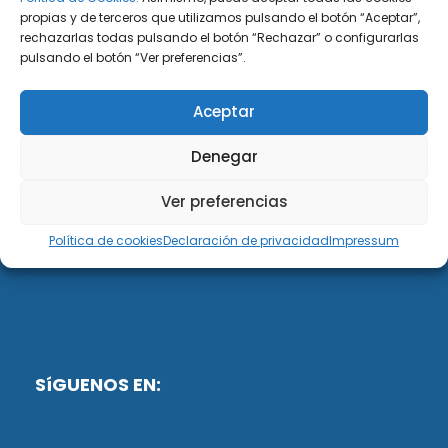
propias y de terceros que utilizamos pulsando el botón “Aceptar”,
rechazarlas todas pulsando el botón “Rechazar” o configurarlas
DiG ABOGADOS
pulsando el botón “Ver preferencias”.
DiG Abogados es un despacho de abogados
Aceptar
multidisciplinar especializado en las materias de
fiscalidad y mercantil. Llevamos más de 50 años al
Denegar
servicio de personas y empresas.
Ver preferencias
Web designed by:
Política de cookies
Declaración de privacidad
Impressum
Fusis Digital
SíGUENOS EN: