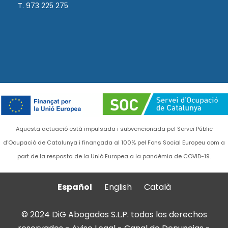
T. 973 225 275
Aquesta actuació està impulsada i subvencionada pel Servei Públic
d'Ocupació de Catalunya i finançada al 100% pel Fons Social Europeu com a
part de la resposta de la Unió Europea a la pandèmia de COVID-19.
Español
English
Català
© 2024 DiG Abogados S.L.P. todos los derechos