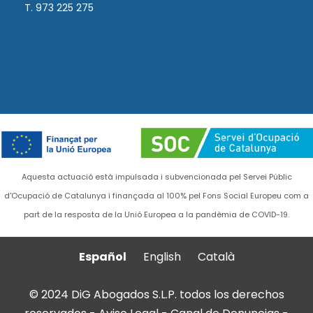
T. 973 225 275
Aquesta actuació està impulsada i subvencionada pel Servei Públic
d'Ocupació de Catalunya i finançada al 100% pel Fons Social Europeu com a
part de la resposta de la Unió Europea a la pandèmia de COVID-19.
Español
English
Català
© 2024 DiG Abogados S.L.P. todos los derechos