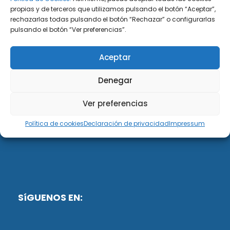
propias y de terceros que utilizamos pulsando el botón “Aceptar”,
rechazarlas todas pulsando el botón “Rechazar” o configurarlas
DiG ABOGADOS
pulsando el botón “Ver preferencias”.
DiG Abogados es un despacho de abogados
Aceptar
multidisciplinar especializado en las materias de
fiscalidad y mercantil. Llevamos más de 50 años al
Denegar
servicio de personas y empresas.
Ver preferencias
Web designed by:
Política de cookies
Declaración de privacidad
Impressum
Fusis Digital
SíGUENOS EN: