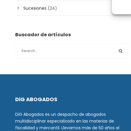
Sucesiones
(24)
Buscador de artículos
DiG ABOGADOS
DiG Abogados es un despacho de abogados
multidisciplinar especializado en las materias de
fiscalidad y mercantil. Llevamos más de 50 años al