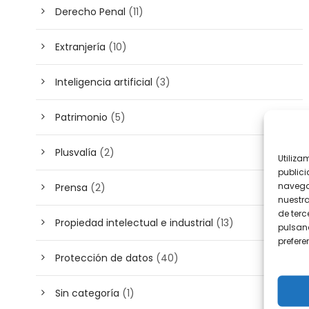
Derecho Penal
(11)
Extranjería
(10)
Inteligencia artificial
(3)
Patrimonio
(5)
Plusvalía
(2)
Utiliza
publici
navega
Prensa
(2)
nuestr
de terc
Propiedad intelectual e industrial
(13)
pulsand
prefer
Protección de datos
(40)
Sin categoría
(1)