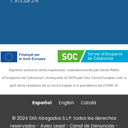
T. 973 225 275
Aquesta actuació està impulsada i subvencionada pel Servei Públic
d'Ocupació de Catalunya i finançada al 100% pel Fons Social Europeu com a
part de la resposta de la Unió Europea a la pandèmia de COVID-19.
Español
English
Català
© 2024 DiG Abogados S.L.P. todos los derechos
reservados -
Aviso Legal
-
Canal de Denuncias
-