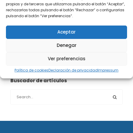
propias y de terceros que utilizamos pulsando el botón “Aceptar”,
Propiedad intelectual e industrial
(13)
rechazarlas todas pulsando el botón “Rechazar” o configurarlas
pulsando el botón “Ver preferencias”.
Protección de datos
(40)
Aceptar
Sin categoría
(1)
Denegar
Sucesiones
(24)
Ver preferencias
Política de cookies
Declaración de privacidad
Impressum
Buscador de artículos