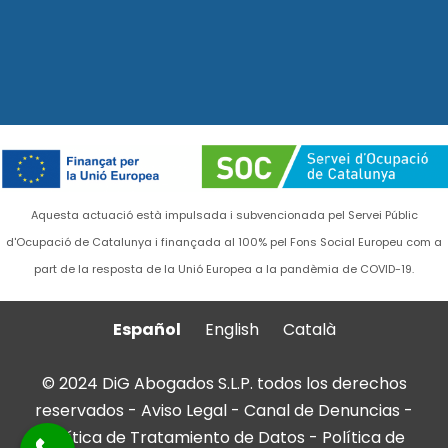
Aquesta actuació està impulsada i subvencionada pel Servei Públic
d'Ocupació de Catalunya i finançada al 100% pel Fons Social Europeu com a
part de la resposta de la Unió Europea a la pandèmia de COVID-19.
Español
English
Català
© 2024 DiG Abogados S.L.P. todos los derechos
reservados -
Aviso Legal
-
Canal de Denuncias
-
Política de Tratamiento de Datos
-
Política de