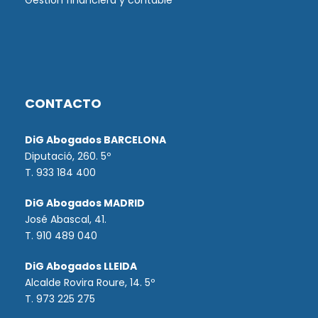
Gestión financiera y contable
CONTACTO
DiG Abogados BARCELONA
Diputació, 260. 5º
T. 933 184 400
DiG Abogados MADRID
José Abascal, 41.
T.
910 489 040
DiG Abogados LLEIDA
Alcalde Rovira Roure, 14. 5º
T. 973 225 275