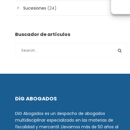
Sucesiones
(24)
Buscador de artículos
DiG ABOGADOS
DiG Abogados es un despacho de abogados
multidisciplinar especializado en las materias de
fiscalidad y mercantil. Llevamos más de 50 años al