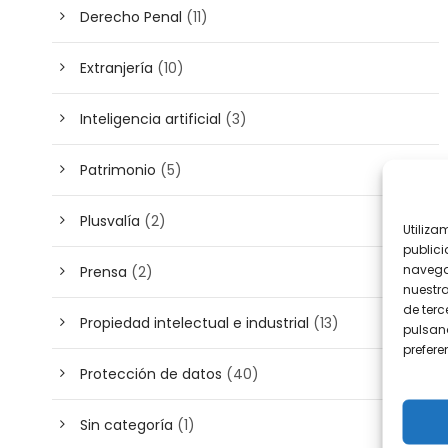
Derecho Penal
(11)
Extranjería
(10)
Inteligencia artificial
(3)
Patrimonio
(5)
Plusvalía
(2)
Utiliza
publici
navega
Prensa
(2)
nuestr
de terc
Propiedad intelectual e industrial
(13)
pulsand
prefer
Protección de datos
(40)
Sin categoría
(1)