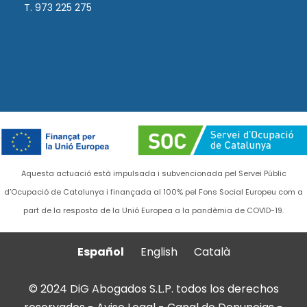
T. 973 225 275
Aquesta actuació està impulsada i subvencionada pel Servei Públic
d'Ocupació de Catalunya i finançada al 100% pel Fons Social Europeu com a
part de la resposta de la Unió Europea a la pandèmia de COVID-19.
Español
English
Català
© 2024 DiG Abogados S.L.P. todos los derechos