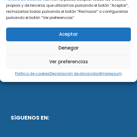
propias y de terceros que utilizamos pulsando el botón “Aceptar”,
rechazarlas todas pulsando el botón “Rechazar” o configurarlas
DiG ABOGADOS
pulsando el botón “Ver preferencias”.
DiG Abogados es un despacho de abogados
Aceptar
multidisciplinar especializado en las materias de
fiscalidad y mercantil. Llevamos más de 50 años al
Denegar
servicio de personas y empresas.
Ver preferencias
Web designed by:
Política de cookies
Declaración de privacidad
Impressum
Fusis Digital
SíGUENOS EN: