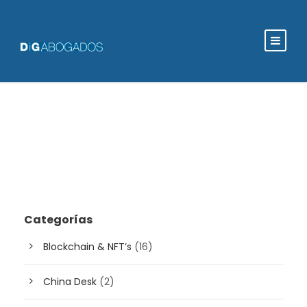
Categorías
Blockchain & NFT’s
(16)
China Desk
(2)