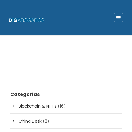
Categorías
Blockchain & NFT’s
(16)
China Desk
(2)