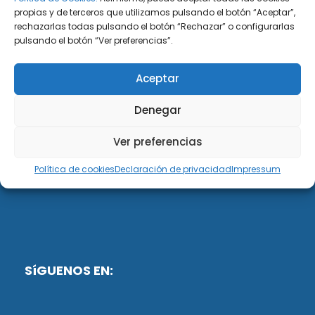
propias y de terceros que utilizamos pulsando el botón “Aceptar”,
rechazarlas todas pulsando el botón “Rechazar” o configurarlas
DiG ABOGADOS
pulsando el botón “Ver preferencias”.
DiG Abogados es un despacho de abogados
Aceptar
multidisciplinar especializado en las materias de
fiscalidad y mercantil. Llevamos más de 50 años al
Denegar
servicio de personas y empresas.
Ver preferencias
Web designed by:
Política de cookies
Declaración de privacidad
Impressum
Fusis Digital
SíGUENOS EN: