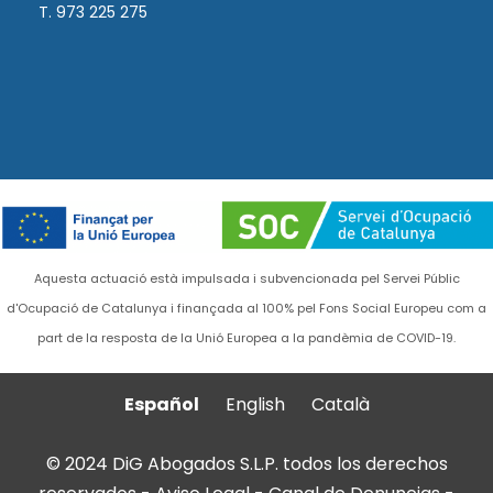
T. 973 225 275
Aquesta actuació està impulsada i subvencionada pel Servei Públic
d'Ocupació de Catalunya i finançada al 100% pel Fons Social Europeu com a
part de la resposta de la Unió Europea a la pandèmia de COVID-19.
Español
English
Català
© 2024 DiG Abogados S.L.P. todos los derechos