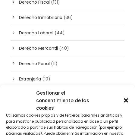
Derecho Fiscal
(131)
Derecho Inmobiliario
(36)
Derecho Laboral
(44)
Derecho Mercantil
(40)
Derecho Penal
(11)
Extranjería
(10)
Gestionar el
Inteligencia artificial
(3)
consentimiento de las
cookies
Patrimonio
(5)
Utilizamos cookies propias y de terceros para fines analíticos y
para mostrarle publicidad personalizada en base a un perfil
Plusvalía
(2)
elaborado a partir de sus hábitos de navegación (por ejemplo,
páginas visitadas). Puede obtener más información en nuestra