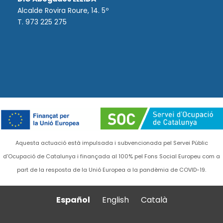
Alcalde Rovira Roure, 14. 5º
T. 973 225 275
Aquesta actuació està impulsada i subvencionada pel Servei Públic
d'Ocupació de Catalunya i finançada al 100% pel Fons Social Europeu com a
part de la resposta de la Unió Europea a la pandèmia de COVID-19.
Español
English
Català