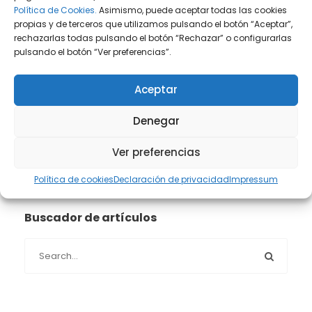
Política de Cookies.
Asimismo, puede aceptar todas las cookies
Prensa
(2)
propias y de terceros que utilizamos pulsando el botón “Aceptar”,
rechazarlas todas pulsando el botón “Rechazar” o configurarlas
Propiedad intelectual e industrial
(13)
pulsando el botón “Ver preferencias”.
Protección de datos
(40)
Aceptar
Sin categoría
(1)
Denegar
Ver preferencias
Sucesiones
(24)
Política de cookies
Declaración de privacidad
Impressum
Buscador de artículos