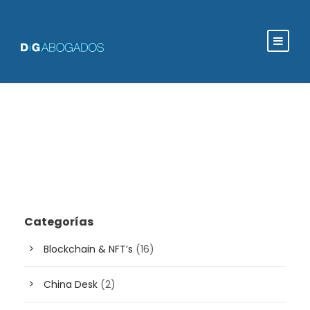
Categorías
Blockchain & NFT’s
(16)
China Desk
(2)