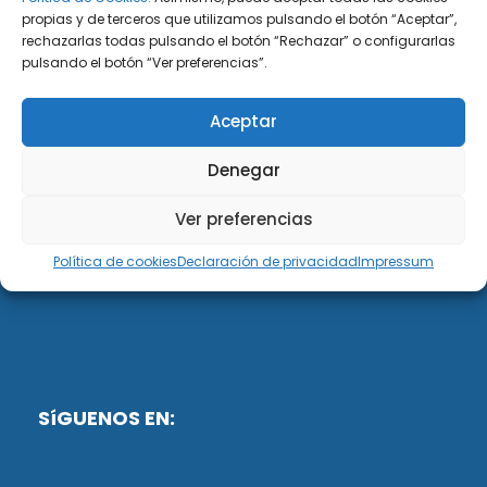
propias y de terceros que utilizamos pulsando el botón “Aceptar”,
rechazarlas todas pulsando el botón “Rechazar” o configurarlas
DiG ABOGADOS
pulsando el botón “Ver preferencias”.
DiG Abogados es un despacho de abogados
Aceptar
multidisciplinar especializado en las materias de
fiscalidad y mercantil. Llevamos más de 50 años al
Denegar
servicio de personas y empresas.
Ver preferencias
Web designed by:
Política de cookies
Declaración de privacidad
Impressum
Fusis Digital
SíGUENOS EN: