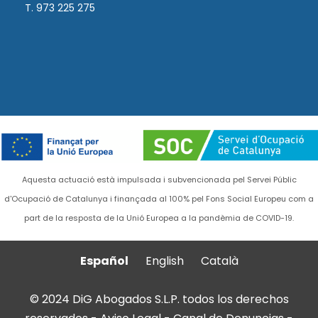
T. 973 225 275
Aquesta actuació està impulsada i subvencionada pel Servei Públic
d'Ocupació de Catalunya i finançada al 100% pel Fons Social Europeu com a
part de la resposta de la Unió Europea a la pandèmia de COVID-19.
Español
English
Català
© 2024 DiG Abogados S.L.P. todos los derechos