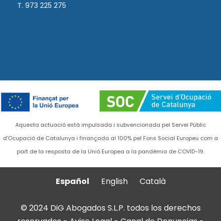
T. 973 225 275
Aquesta actuació està impulsada i subvencionada pel Servei Públic
d'Ocupació de Catalunya i finançada al 100% pel Fons Social Europeu com a
part de la resposta de la Unió Europea a la pandèmia de COVID-19.
Español
English
Català
© 2024 DiG Abogados S.L.P. todos los derechos