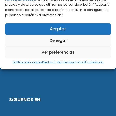
propias y de terceros que utilizamos pulsando el botón “Aceptar”,
rechazarlas todas pulsando el botón “Rechazar” o configurarlas
DiG ABOGADOS
pulsando el botón “Ver preferencias”.
DiG Abogados es un despacho de abogados
Aceptar
multidisciplinar especializado en las materias de
fiscalidad y mercantil. Llevamos más de 50 años al
Denegar
servicio de personas y empresas.
Ver preferencias
Web designed by:
Política de cookies
Declaración de privacidad
Impressum
Fusis Digital
SíGUENOS EN: