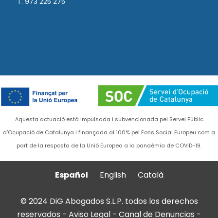
T. 973 225 275
Aquesta actuació està impulsada i subvencionada pel Servei Públic
d'Ocupació de Catalunya i finançada al 100% pel Fons Social Europeu com a
part de la resposta de la Unió Europea a la pandèmia de COVID-19.
Español
English
Català
© 2024 DiG Abogados S.L.P. todos los derechos
reservados -
Aviso Legal
-
Canal de Denuncias
-