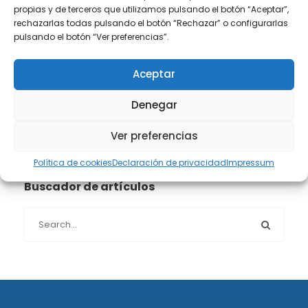
propias y de terceros que utilizamos pulsando el botón “Aceptar”,
Propiedad intelectual e industrial
(13)
rechazarlas todas pulsando el botón “Rechazar” o configurarlas
pulsando el botón “Ver preferencias”.
Protección de datos
(40)
Aceptar
Sin categoría
(1)
Denegar
Sucesiones
(24)
Ver preferencias
Política de cookies
Declaración de privacidad
Impressum
Buscador de artículos