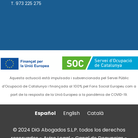
T. 973 225 275
Aquesta actuació està impulsada i subvencionada pel Servei Públic
d'Ocupació de Catalunya i finançada al 100% pel Fons Social Europeu com a
part de la resposta de la Unió Europea a la pandèmia de COVID-19.
Español
English
Català
© 2024 DiG Abogados S.L.P. todos los derechos