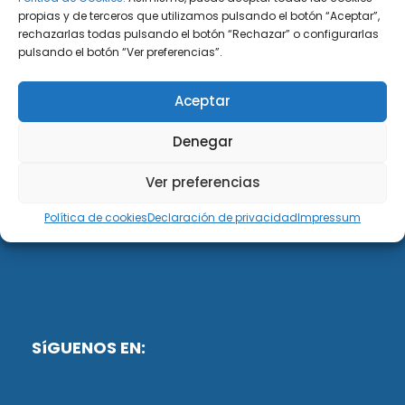
propias y de terceros que utilizamos pulsando el botón “Aceptar”,
rechazarlas todas pulsando el botón “Rechazar” o configurarlas
DiG ABOGADOS
pulsando el botón “Ver preferencias”.
DiG Abogados es un despacho de abogados
Aceptar
multidisciplinar especializado en las materias de
fiscalidad y mercantil. Llevamos más de 50 años al
Denegar
servicio de personas y empresas.
Ver preferencias
Web designed by:
Política de cookies
Declaración de privacidad
Impressum
Fusis Digital
SíGUENOS EN: