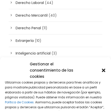
Derecho Laboral
(44)
Derecho Mercantil
(40)
Derecho Penal
(11)
Extranjería
(10)
Inteligencia artificial
(3)
Gestionar el
Patrimonio
(5)
consentimiento de las
cookies
Plusvalía
(2)
Utilizamos cookies propias y de terceros para fines analíticos y
para mostrarle publicidad personalizada en base a un perfil
Prensa
(2)
elaborado a partir de sus hábitos de navegación (por ejemplo,
páginas visitadas). Puede obtener más información en nuestra
Política de Cookies.
Asimismo, puede aceptar todas las cookies
Propiedad intelectual e industrial
(13)
propias y de terceros que utilizamos pulsando el botón “Aceptar”,