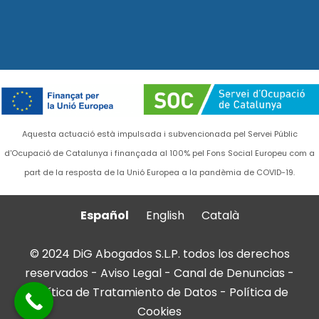
Aquesta actuació està impulsada i subvencionada pel Servei Públic
d'Ocupació de Catalunya i finançada al 100% pel Fons Social Europeu com a
part de la resposta de la Unió Europea a la pandèmia de COVID-19.
Español
English
Català
© 2024 DiG Abogados S.L.P. todos los derechos
reservados -
Aviso Legal
-
Canal de Denuncias
-
Política de Tratamiento de Datos
-
Política de
Cookies