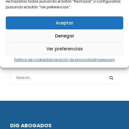
rechazarlas todas pulsando el botón “Rechazar” o configurarlas
Protección de datos
(40)
pulsando el botón “Ver preferencias”.
Sin categoría
(1)
Aceptar
Denegar
Sucesiones
(24)
Ver preferencias
Política de cookies
Declaración de privacidad
Impressum
Buscador de artículos
DiG ABOGADOS