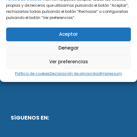
propias y de terceros que utilizamos pulsando el botón “Aceptar”,
rechazarlas todas pulsando el botón “Rechazar” o configurarlas
DiG ABOGADOS
pulsando el botón “Ver preferencias”.
DiG Abogados es un despacho de abogados
Aceptar
multidisciplinar especializado en las materias de
fiscalidad y mercantil. Llevamos más de 50 años al
Denegar
servicio de personas y empresas.
Ver preferencias
Web designed by:
Política de cookies
Declaración de privacidad
Impressum
Fusis Digital
SíGUENOS EN: