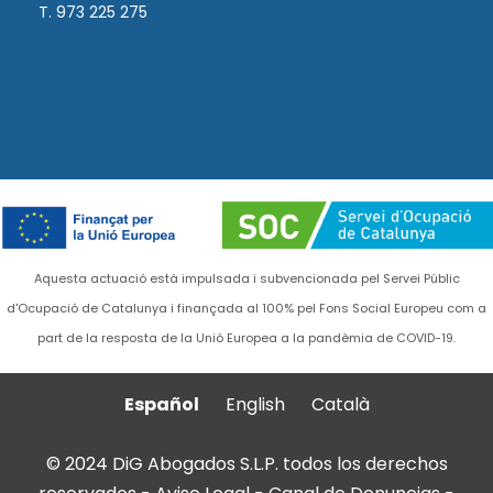
T. 973 225 275
Aquesta actuació està impulsada i subvencionada pel Servei Públic
d'Ocupació de Catalunya i finançada al 100% pel Fons Social Europeu com a
part de la resposta de la Unió Europea a la pandèmia de COVID-19.
Español
English
Català
© 2024 DiG Abogados S.L.P. todos los derechos