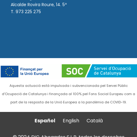
Alcalde Rovira Roure, 14. 5º
T. 973 225 275
Aquesta actuació està impulsada i subvencionada pel Servei Públic
d'Ocupació de Catalunya i finançada al 100% pel Fons Social Europeu com a
part de la resposta de la Unió Europea a la pandèmia de COVID-19.
Español
English
Català