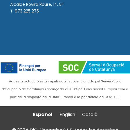
Alcalde Rovira Roure, 14. 5º
T. 973 225 275
Aquesta actuació està impulsada i subvencionada pel Servei Públic
d'Ocupació de Catalunya i finançada al 100% pel Fons Social Europeu com a
part de la resposta de la Unió Europea a la pandèmia de COVID-19.
Español
English
Català