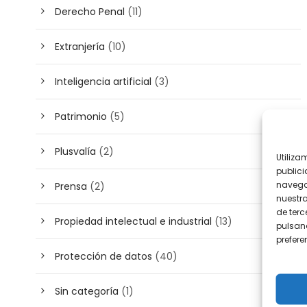
Derecho Penal
(11)
Extranjería
(10)
Inteligencia artificial
(3)
Patrimonio
(5)
Plusvalía
(2)
Utiliza
publici
navega
Prensa
(2)
nuestr
de terc
Propiedad intelectual e industrial
(13)
pulsand
prefer
Protección de datos
(40)
Sin categoría
(1)