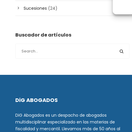
Sucesiones
(24)
Buscador de artículos
DiG ABOGADOS
DiG Abogados es un despacho de abogados
multidisciplinar especializado en las materias de
fiscalidad y mercantil. Llevamos más de 50 años al