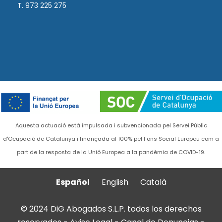
T. 973 225 275
Aquesta actuació està impulsada i subvencionada pel Servei Públic
d'Ocupació de Catalunya i finançada al 100% pel Fons Social Europeu com a
part de la resposta de la Unió Europea a la pandèmia de COVID-19.
Español
English
Català
© 2024 DiG Abogados S.L.P. todos los derechos