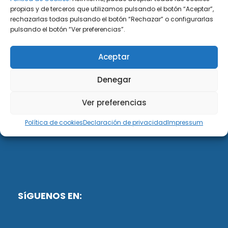
propias y de terceros que utilizamos pulsando el botón “Aceptar”,
rechazarlas todas pulsando el botón “Rechazar” o configurarlas
DiG ABOGADOS
pulsando el botón “Ver preferencias”.
DiG Abogados es un despacho de abogados
Aceptar
multidisciplinar especializado en las materias de
fiscalidad y mercantil. Llevamos más de 50 años al
Denegar
servicio de personas y empresas.
Ver preferencias
Web designed by:
Política de cookies
Declaración de privacidad
Impressum
Fusis Digital
SíGUENOS EN: