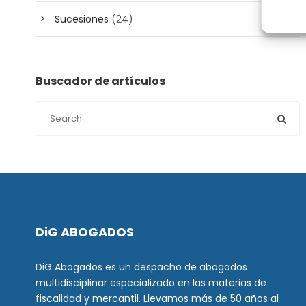
Sucesiones
(24)
Buscador de artículos
DiG ABOGADOS
DiG Abogados es un despacho de abogados
multidisciplinar especializado en las materias de
fiscalidad y mercantil. Llevamos más de 50 años al