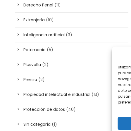
Derecho Penal
(11)
Extranjería
(10)
Inteligencia artificial
(3)
Patrimonio
(5)
Plusvalía
(2)
Utiliza
publici
navega
Prensa
(2)
nuestr
de terc
Propiedad intelectual e industrial
(13)
pulsand
prefer
Protección de datos
(40)
Sin categoría
(1)