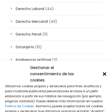
Derecho Laboral
(44)
Derecho Mercantil
(40)
Derecho Penal
(11)
Extranjería
(10)
Inteligencia artificial
(3)
Gestionar el
Patrimonio
(5)
consentimiento de las
cookies
Plusvalía
(2)
Utilizamos cookies propias y de terceros para fines analíticos y
para mostrarle publicidad personalizada en base a un perfil
elaborado a partir de sus hábitos de navegación (por ejemplo,
Prensa
(2)
páginas visitadas). Puede obtener más información en nuestra
Política de Cookies.
Asimismo, puede aceptar todas las cookies
Propiedad intelectual e industrial
(13)
propias y de terceros que utilizamos pulsando el botón “Aceptar”,