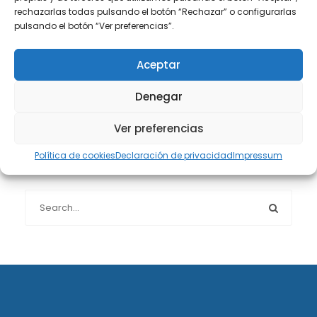
rechazarlas todas pulsando el botón “Rechazar” o configurarlas
pulsando el botón “Ver preferencias”.
Protección de datos
(40)
Aceptar
Sin categoría
(1)
Denegar
Sucesiones
(24)
Ver preferencias
Política de cookies
Declaración de privacidad
Impressum
Buscador de artículos