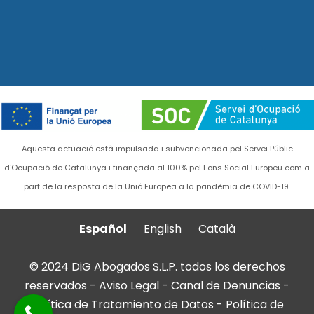
Aquesta actuació està impulsada i subvencionada pel Servei Públic
d'Ocupació de Catalunya i finançada al 100% pel Fons Social Europeu com a
part de la resposta de la Unió Europea a la pandèmia de COVID-19.
Español
English
Català
© 2024 DiG Abogados S.L.P. todos los derechos
reservados -
Aviso Legal
-
Canal de Denuncias
-
Política de Tratamiento de Datos
-
Política de